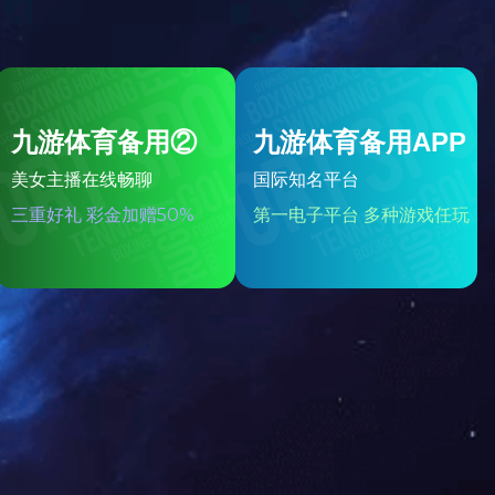
区内，操作人员使用监测设备对车辆周围或特点目标开展辐射
32T DT 数字化谱仪微型闪烁体谱仪数字化脉冲分析器数字
箱组
置组成，包括1台主机、2套洗消管、2套洗消头、1套净水
性污