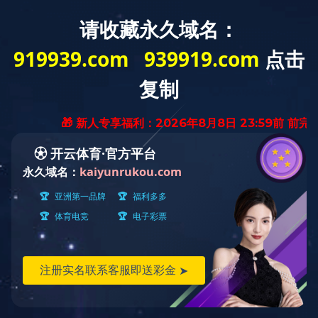
Toggl
navig