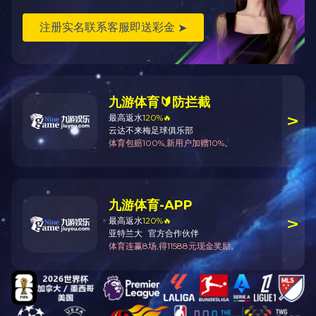
开云（中国）官方
企业产品
公司介绍
辐射监测网络
企业架构
便携式仪表
企业荣誉
核生化应急整体开云网页版
企业文化
洗消、防护、处置设备
联系我们
保健物理
实验室测量设备
核保障系统
氚\碳监测
医学物理
标准装置
核探测器