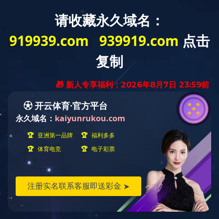
Toggl
navig